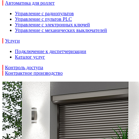
Автоматика для роллет
Управление с радиопультов
Управление с пультов PLC
Управление с электронных ключей
Управление с механических выключателей
Услуги
Подключение к диспетчеризации
Каталог услуг
Контроль доступа
Контрактное производство