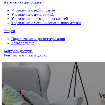
Автоматика для роллет
Управление с радиопультов
Управление с пультов PLC
Управление с электронных ключей
Управление с механических выключателей
Услуги
Подключение к диспетчеризации
Каталог услуг
Контроль доступа
Контрактное производство